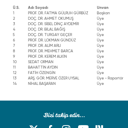
Ü.S.
Adı Soyadı
Unvan
1
PROF. DR. FATMA GÜLRUH GÜRBÜZ
Başkan
2
DOÇ. DR. AHMET OKUMUŞ
Üye
3
DOÇ. DR. SİBEL DİNÇ AYDEMİR
Üye
4
DOÇ. DR. BİLAL BAĞIŞ
Üye
5
DOÇ. DR. TURGAY GEÇER
Üye
6
PROF. DR. LOKMAN GÜNDÜZ
Üye
7
PROF. DR. ALİM ARLI
Üye
8
PROF. DR. MEHMET BARCA
Üye
9
PROF. DR. KEREM ALKİN
Üye
10
SEDAT ORMAN
Üye
11
BAHATTİN AYDIN
Üye
12
FATİH ÖZENGİN
Üye
13
ARŞ. GÖR. MERVE ÖZER UYSAL
Üye - Raportör
14
NİHAL BAŞARAN
Üye