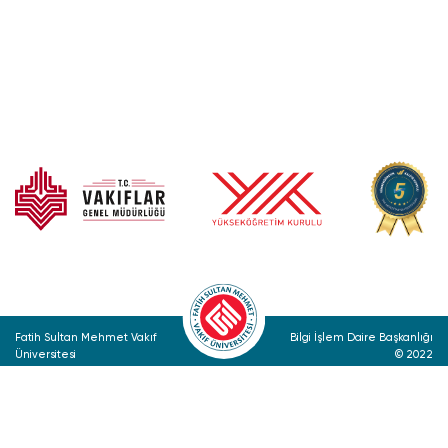
Fatih Sultan Mehmet Vakıf
Bilgi İşlem Daire Başkanlığı
Üniversitesi
© 2022