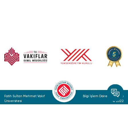
Fatih Sultan Mehmet Vakıf
Bilgi İşlem Daire Başkanlığı
Üniversitesi
© 2022